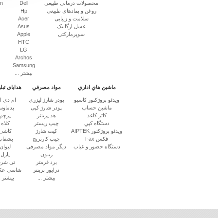
محصولات درمانی طبیعی
Dell
on
روغن و پمادهای طبیعی
Hp
سلامت و زیبایی
Acer
عسل ارگانیک
Asus
سوپرمارکتی
Apple
HTC
LG
Archos
Samsung
بیشتر ...
ماشين هاي اداري
مواد مصرفي
هدایای تبل
ويدئو پروژكتور کاسیو
پودر شارژ لیزری
ام دي 
ماشين حساب
پودر شارژ کپی
پدماو
كاتر كاغذ
هد پرینتر
پرچم
دستگاه كپي
چیپ ریستر
کلاه
ویدئو پروژکتور AIPTEK
کیت شارژ
کاشی
فکس Fax
چیپ کارتریج
بشقاب
دستگاه حضور و غیاب
دیگر مواد مصرفی
لیوان
ریبون
پازل
برد فرمتر
تی شر
درایور پرینتر
شاسی عک
بیشتر ...
بیشتر ..