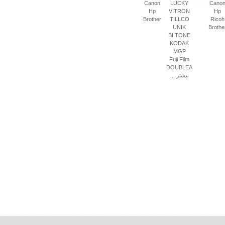
Canon
LUCKY
Cano
Hp
VITRON
Hp
Brother
TILLCO
Ricoh
UNIK
Brothe
BI TONE
KODAK
MGP
Fuji Film
DOUBLEA
بیشتر ...