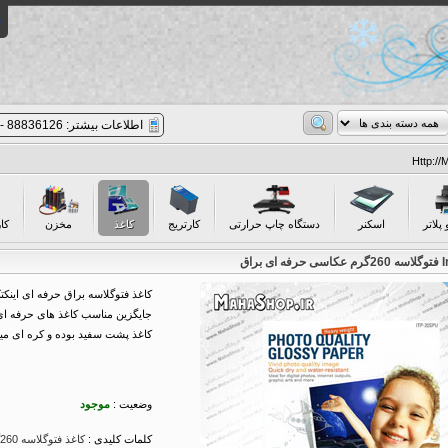
اطلاعات بیشتر: 88836126 - 021 | پیگیری سفارشات: 8 - 88852977 - 021
 پلاتر
اسکنر
دستگاه چاپ حرارتی
کارتریج
کاغذ
مخزن
کا
کاغذ فتوگلاسه براق حرفه ای اینکتک 20برگ سایز A4 و 60
جایگزین مناسب کاغذ های حرفه ای 
کاغذ پشت سفید بوده و کره ای می
وضعیت :
موجود
کلمات کلیدی :
کاغذ فتوگلاسه 260گرم inktec