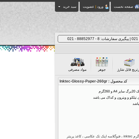
صفحه نخست
ورود
|
عضویت
سبد خرید
رتریج قابل شارژ
جوهر
مواد مصرفی
کد محصول : Inktec-Glossy-Paper-260gr
2گرم
تیلکو و ویترون و کداک می باشد
باشد
،
فتوگلاسه اینک تک عکاسی
،
کاغذ پربنتر