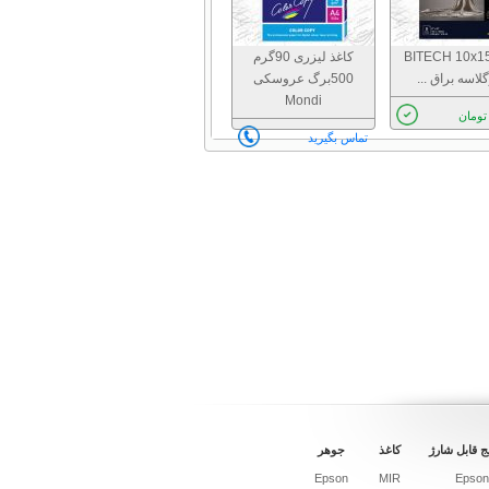
اغذ BITECH 10x15
کاغذ لیزری 90گرم
لاسه براق ...
500برگ عروسکی
Mondi
تماس بگیرید
ج قابل شارژ
کاغذ
جوهر
Epson
MIR
Epson