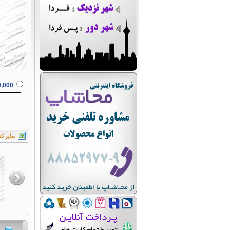
189,000 ت
م