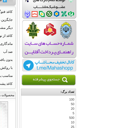
کاغذ فتوگلاسه 260 گرمی براق حرفه ا
جایگزین م
دیگر مشخ
کاغذ از 
ماندگاری 
ضد آب
بدون باف
با روکش 
مناسب بر
کاغذ پشت
تعداد برگ:
محصولات م
100
50
20
5
500
10
25