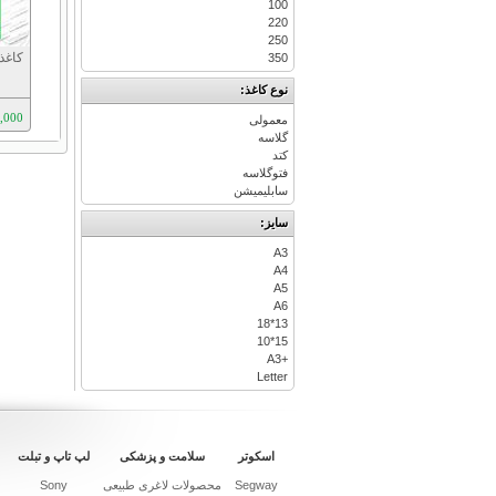
100
220
250
350
نوع کاغذ:
550,000
معمولی
گلاسه
کتد
فتوگلاسه
سابلیمیشن
سایز:
A3
A4
A5
A6
13*18
15*10
+A3
Letter
اسکوتر
سلامت و پزشکی
لپ تاپ و تبلت
Segway
محصولات لاغری طبیعی
Sony