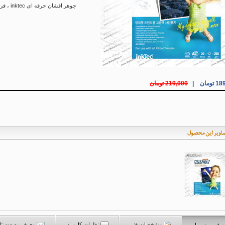
جوهر افشان حرفه ای inktec
،
فروش کاغذ 
ومان |
219,000 تومان
مشخصات فنی
نظرات کاربران
معرفی به دوستا
عرفی محصول