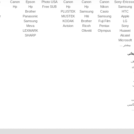
n
Canon
Epson
Photo USA
Canon
Canon
Canon
Sony-Ericss
Hp
Hp
Free SUB
Hp
Hp
Nikon
Samsung
Brother
PLUSTEK
Samsung
Casio
HTC
r
Panasonic
MUSTEK
Hiti
Samsung
Apple
Samsung
KODAK
Brother
Fuji Film
LG
Meva
Avision
Ricoh
Pentax
Sony
LEXMARK
Olivetti
Olympus
Huawei
SHARP
Alcatel
Microsoft
بیشتر ...
یغاتی
اف
س
ت
اسی
.