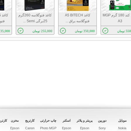
كاغذ كتد 180 گرم MGP
كاغذ A5 BITECH
کاغذ فتوگلاسه 260گرم
ك
A3
فتوگلاسه براق ...
25برگی Semi ...
فتوگ
 تومان
350,000 تومان
255,000 تومان
35,000 تومان
موبایل
دوربین
پرینتر و پلاتر
اسکنر
چاپ حرارتی
کارتریج
مخزن
کارتری
Epson
Canon
Photo MGP
Epson
Epson
Sony
Nokia