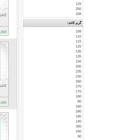
125
250
108
گرم کاغذ:
108
350,000
110
115
120
130
135
150
200
235
230
260
270
170
180
80
365,000
160
280
190
140
300
240
90