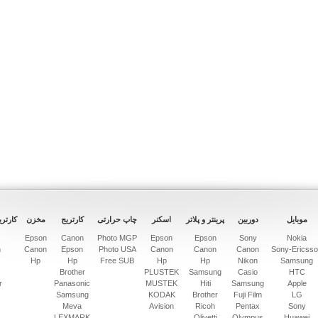
موبایل
دوربین
پرینتر و پلاتر
اسکنر
چاپ حرارتی
کارتریج
مخزن
کارتری
Epson
Canon
Photo MGP
Epson
Epson
Sony
Nokia
n
Canon
Epson
Photo USA
Canon
Canon
Canon
Sony-Ericss
Hp
Hp
Free SUB
Hp
Hp
Nikon
Samsung
Brother
PLUSTEK
Samsung
Casio
HTC
r
Panasonic
MUSTEK
Hiti
Samsung
Apple
Samsung
KODAK
Brother
Fuji Film
LG
Meva
Avision
Ricoh
Pentax
Sony
LEXMARK
Olivetti
Olympus
Huawei