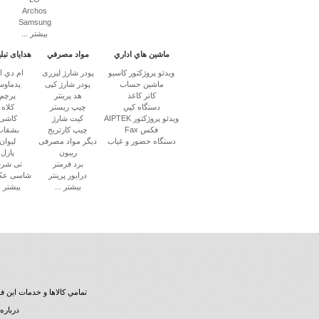
Archos
Samsung
بیشتر ...
ماشين هاي اداري
مواد مصرفي
هدایای تبل
ويدئو پروژكتور کاسیو
پودر شارژ لیزری
ام دي 
ماشين حساب
پودر شارژ کپی
پدماو
كاتر كاغذ
هد پرینتر
پرچم
دستگاه كپي
چیپ ریستر
کلاه
ویدئو پروژکتور AIPTEK
کیت شارژ
کاشی
فکس Fax
چیپ کارتریج
بشقاب
دستگاه حضور و غیاب
دیگر مواد مصرفی
لیوان
ریبون
پازل
برد فرمتر
تی شر
درایور پرینتر
شاسی عک
بیشتر ...
بیشتر ..
تمامي كالاها و خدمات اين 
درباره 