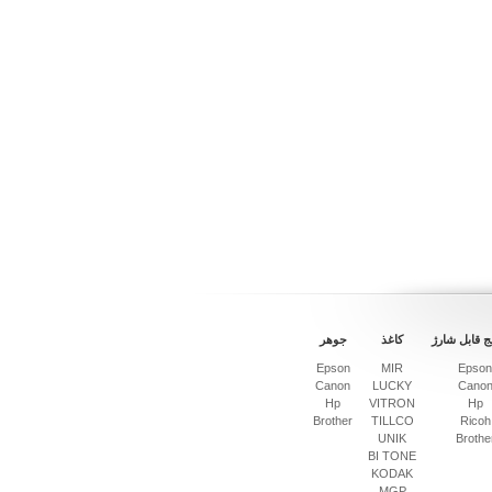
ج قابل شارژ
کاغذ
جوهر
Epson
MIR
Epson
Canon
LUCKY
Cano
Hp
VITRON
Hp
Brother
TILLCO
Ricoh
UNIK
Brothe
BI TONE
KODAK
MGP