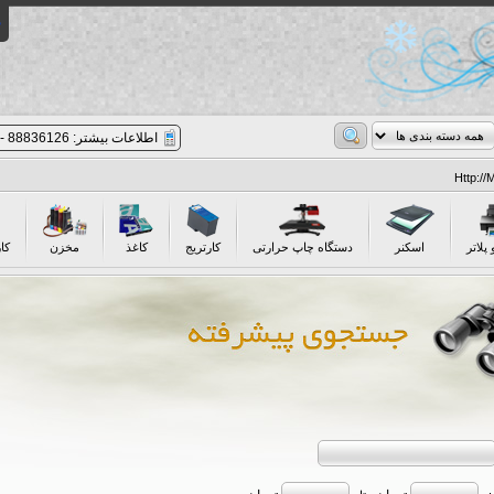
اطلاعات بیشتر: 88836126 - 021 | پیگیری سفارشات: 8 - 88852977 - 021
 پلاتر
اسکنر
دستگاه چاپ حرارتی
کارتریج
کاغذ
مخزن
کا